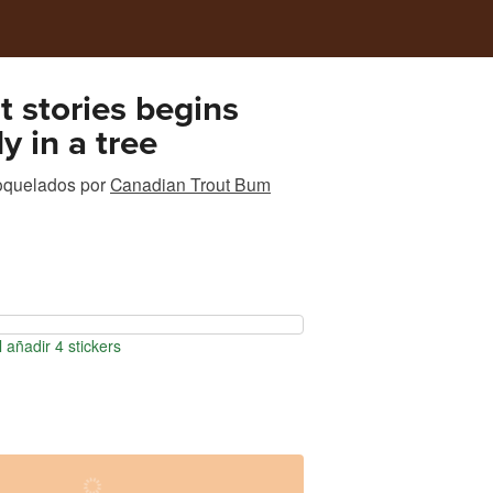
at stories begins
ly in a tree
roquelados
por
Canadian Trout Bum
 añadir 4 stickers