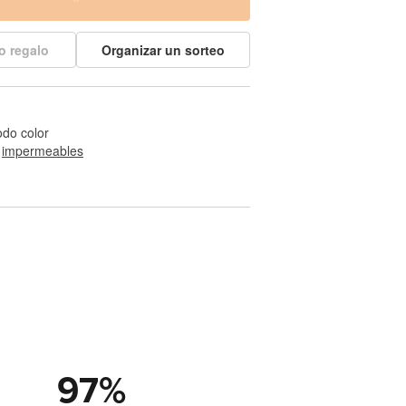
o regalo
Organizar un sorteo
odo color
 
impermeables
97
%