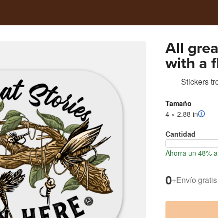
All gre
with a f
Stickers t
Tamaño
4 × 2.88 in
Cantidad
Ahorra un 48% al
0
+
Envío gratis