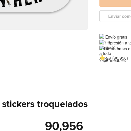
Enviar com
Envío gratis
Impresión a t
Resistentes e
4.9 (90,956)
stickers troquelados
90,956