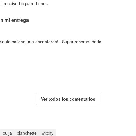
d I received squared ones.
n mi entrega
elente calidad, me encantaron!!! Súper recomendado
Ver todos los comentarios
ouija
planchette
witchy