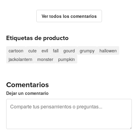
Ver todos los comentarios
Etiquetas de producto
cartoon
cute
evil
fall
gourd
grumpy
hallowen
jackolantern
monster
pumpkin
Comentarios
Dejar un comentario
240 caracteres restantes