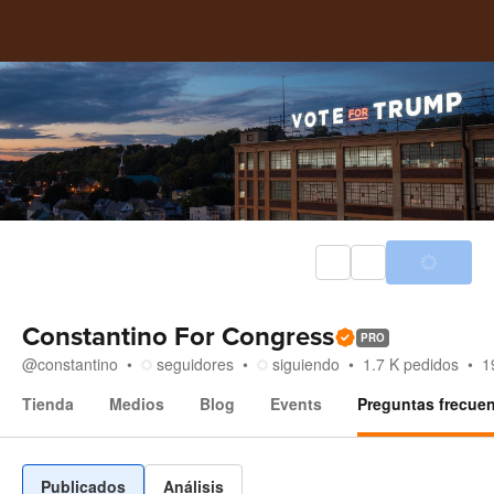
Constantino For Congress
PRO
@
constantino
seguidores
siguiendo
1.7 K
pedidos
1
Tienda
Medios
Blog
Events
Preguntas frecue
Preguntas frecuentes
Publicados
Análisis