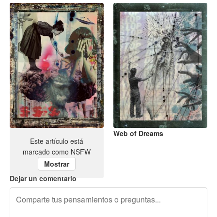
No War
Web of Dreams
Este artículo está
marcado como NSFW
Comentarios
Mostrar
Dejar un comentario