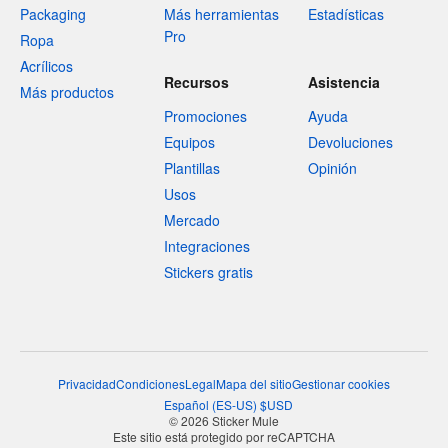
Packaging
Más herramientas
Estadísticas
Pro
Ropa
Acrílicos
Recursos
Asistencia
Más productos
Promociones
Ayuda
Equipos
Devoluciones
Plantillas
Opinión
Usos
Mercado
Integraciones
Stickers gratis
Privacidad
Condiciones
Legal
Mapa del sitio
Gestionar cookies
Español
(
ES-US
)
$
USD
© 2026 Sticker Mule
Este sitio está protegido por reCAPTCHA