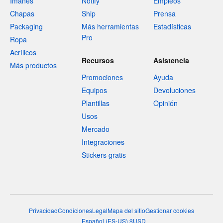
Imanes
Notify
Empleos
Chapas
Ship
Prensa
Packaging
Más herramientas
Estadísticas
Pro
Ropa
Acrílicos
Recursos
Asistencia
Más productos
Promociones
Ayuda
Equipos
Devoluciones
Plantillas
Opinión
Usos
Mercado
Integraciones
Stickers gratis
Privacidad
Condiciones
Legal
Mapa del sitio
Gestionar cookies
Español
(
ES-US
)
$
USD