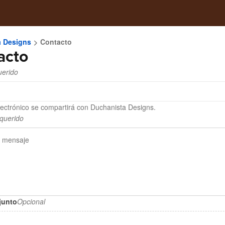
a Designs
Contacto
acto
erido
lectrónico se compartirá con Duchanista Designs.
querido
junto
Opcional