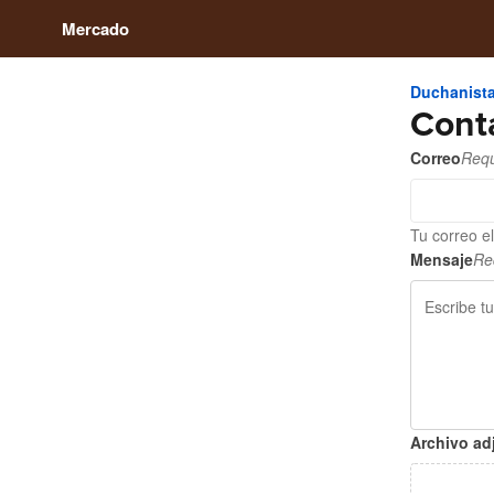
Mercado
Duchanist
Cont
Correo
Requ
Tu correo e
Mensaje
Re
Archivo ad