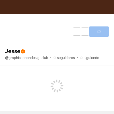
Jesse
@
graphicannondesignclub
seguidores
siguiendo
Tienda