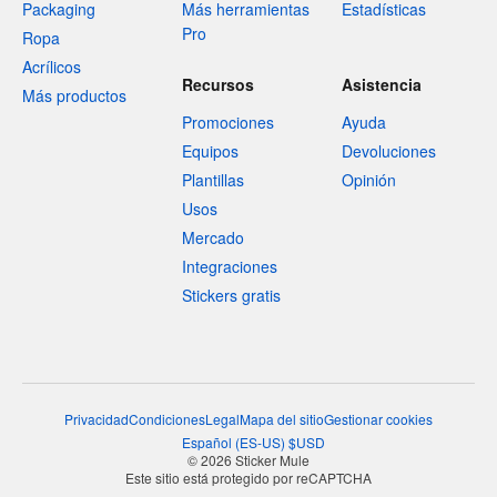
Packaging
Más herramientas
Estadísticas
Pro
Ropa
Acrílicos
Recursos
Asistencia
Más productos
Promociones
Ayuda
Equipos
Devoluciones
Plantillas
Opinión
Usos
Mercado
Integraciones
Stickers gratis
Privacidad
Condiciones
Legal
Mapa del sitio
Gestionar cookies
Español
(
ES-US
)
$
USD
© 2026 Sticker Mule
Este sitio está protegido por reCAPTCHA