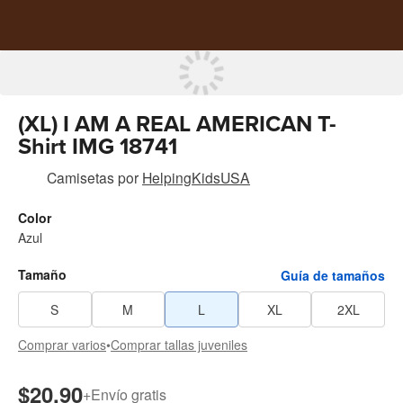
(XL) I AM A REAL AMERICAN T-
Shirt IMG 18741
Camisetas
por
HelpingKidsUSA
Color
Azul
Tamaño
Guía de tamaños
S
M
L
XL
2XL
Comprar varios
•
Comprar tallas juveniles
$20.90
+
Envío gratis