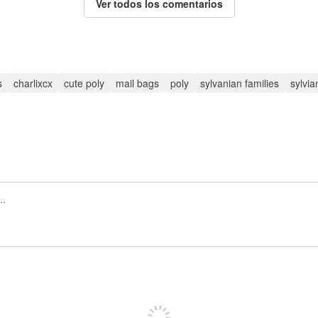
Ver todos los comentarios
s
charlixcx
cute poly
mail bags
poly
sylvanian families
sylvia
Regístrate para publicar