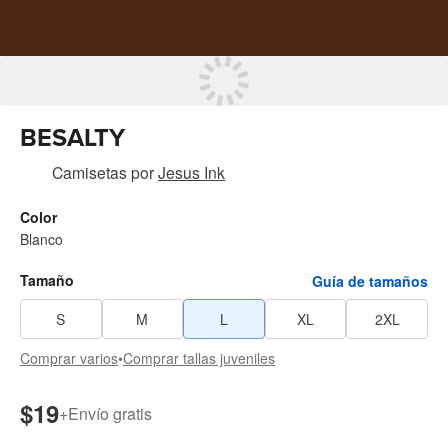
BESALTY
Camisetas
por
Jesus Ink
Color
Blanco
Tamaño
Guía de tamaños
S
M
L
XL
2XL
Comprar varios
•
Comprar tallas juveniles
$19
+
Envío gratis