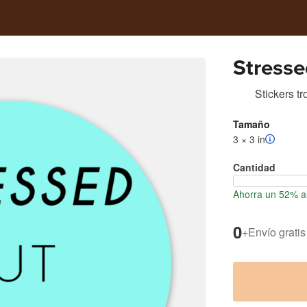
Stresse
Stickers t
Tamaño
3 × 3 in
Cantidad
Ahorra un 52% al
0
+
Envío gratis