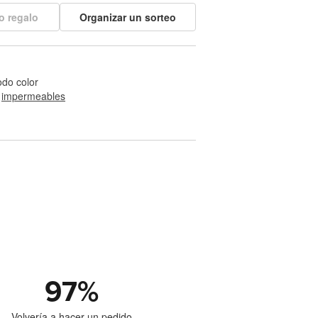
o regalo
Organizar un sorteo
odo color
 
impermeables
97
%
Volvería a hacer un pedido