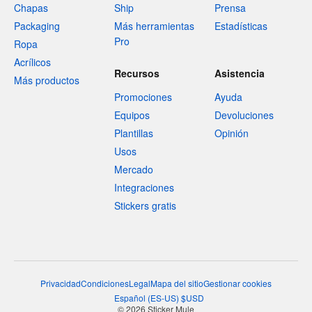
Chapas
Ship
Prensa
Packaging
Más herramientas
Estadísticas
Pro
Ropa
Acrílicos
Recursos
Asistencia
Más productos
Promociones
Ayuda
Equipos
Devoluciones
Plantillas
Opinión
Usos
Mercado
Integraciones
Stickers gratis
Privacidad
Condiciones
Legal
Mapa del sitio
Gestionar cookies
Español
(
ES-US
)
$
USD
© 2026 Sticker Mule