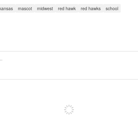
kansas
mascot
midwest
red hawk
red hawks
school
Regístrate para publicar