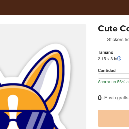
Cute Co
Stickers t
Tamaño
2.15 × 3 in
Cantidad
Ahorra un 56% al
0
+
Envío gratis