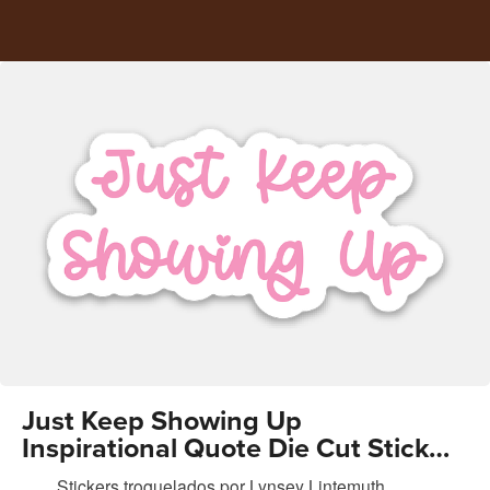
Just Keep Showing Up
Inspirational Quote Die Cut Sticker
Pink
Stickers troquelados
por
Lynsey Lintemuth