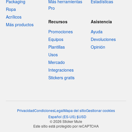
Packaging
Más herramientas
Estadísticas
Pro
Ropa
Acrílicos
Recursos
Asistencia
Más productos
Promociones
Ayuda
Equipos
Devoluciones
Plantillas
Opinión
Usos
Mercado
Integraciones
Stickers gratis
Privacidad
Condiciones
Legal
Mapa del sitio
Gestionar cookies
Español
(
ES-US
)
$
USD
© 2026 Sticker Mule
Este sitio está protegido por reCAPTCHA