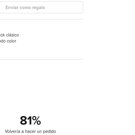
Enviar como regalo
ck clásico
odo color
81
%
Volvería a hacer un pedido