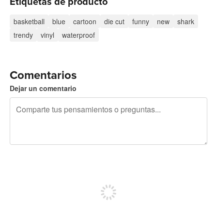
Etiquetas de producto
basketball
blue
cartoon
die cut
funny
new
shark
trendy
vinyl
waterproof
Comentarios
Dejar un comentario
240 caracteres restantes
Regístrate para publicar