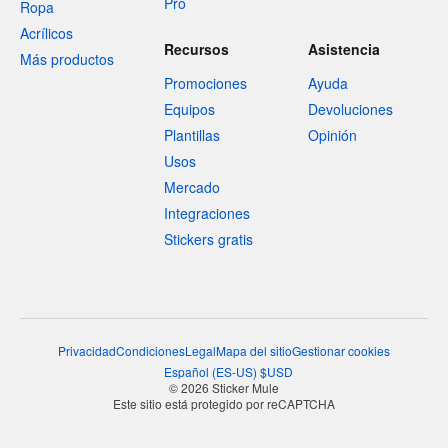
Pro
Ropa
Acrílicos
Recursos
Asistencia
Más productos
Promociones
Ayuda
Equipos
Devoluciones
Plantillas
Opinión
Usos
Mercado
Integraciones
Stickers gratis
Privacidad
Condiciones
Legal
Mapa del sitio
Gestionar cookies
Español
(
ES-US
)
$
USD
© 2026 Sticker Mule
Este sitio está protegido por reCAPTCHA