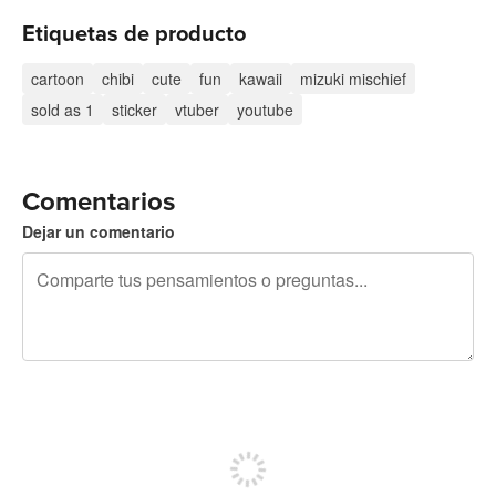
Etiquetas de producto
cartoon
chibi
cute
fun
kawaii
mizuki mischief
sold as 1
sticker
vtuber
youtube
Comentarios
Dejar un comentario
240 caracteres restantes
Regístrate para publicar