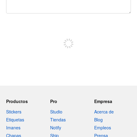
240 caracteres restantes
Regístrate para publicar
Productos
Pro
Empresa
Stickers
Studio
Acerca de
Etiquetas
Tiendas
Blog
Imanes
Notify
Empleos
Chapas
Ship
Prensa