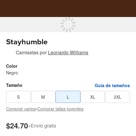
Stayhumble
Camisetas
por
Leonardo Williams
Color
Negro
Tamaño
Guía de tamaños
S
M
L
XL
2XL
Comprar varios
•
Comprar tallas juveniles
$24.70
+
Envío gratis