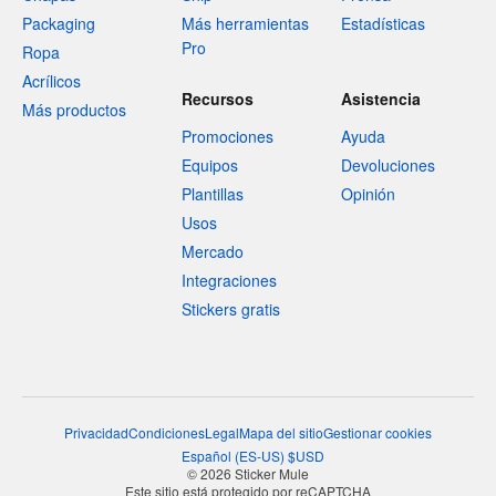
Packaging
Más herramientas
Estadísticas
Pro
Ropa
Acrílicos
Recursos
Asistencia
Más productos
Promociones
Ayuda
Equipos
Devoluciones
Plantillas
Opinión
Usos
Mercado
Integraciones
Stickers gratis
Privacidad
Condiciones
Legal
Mapa del sitio
Gestionar cookies
Español
(
ES-US
)
$
USD
© 2026 Sticker Mule
Este sitio está protegido por reCAPTCHA