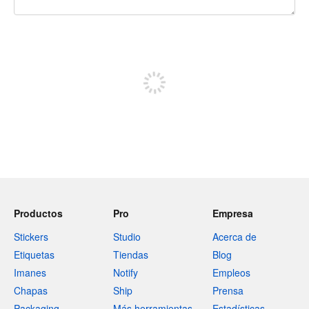
240 caracteres restantes
Regístrate para publicar
Productos
Pro
Empresa
Stickers
Studio
Acerca de
Etiquetas
Tiendas
Blog
Imanes
Notify
Empleos
Chapas
Ship
Prensa
Packaging
Más herramientas
Estadísticas