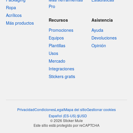
Pro
Ropa
Acrílicos
Recursos
Asistencia
Más productos
Promociones
Ayuda
Equipos
Devoluciones
Plantillas
Opinión
Usos
Mercado
Integraciones
Stickers gratis
Privacidad
Condiciones
Legal
Mapa del sitio
Gestionar cookies
Español
(
ES-US
)
$
USD
© 2026 Sticker Mule
Este sitio está protegido por reCAPTCHA