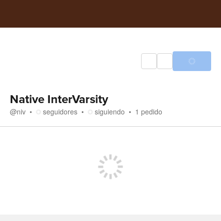
Native InterVarsity
@
niv
seguidores
siguiendo
1
pedido
Tienda