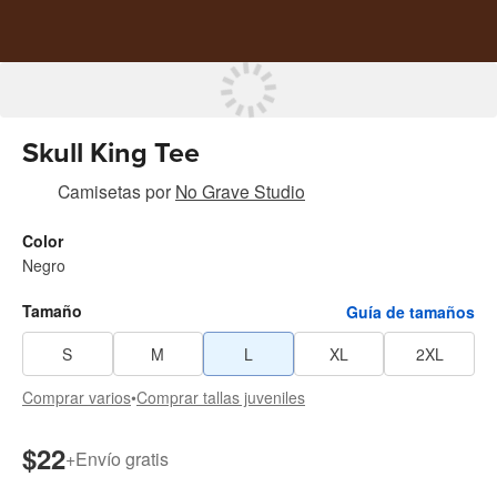
Skull King Tee
Camisetas
por
No Grave Studio
Color
Negro
Tamaño
Guía de tamaños
S
M
L
XL
2XL
Comprar varios
•
Comprar tallas juveniles
$22
+
Envío gratis