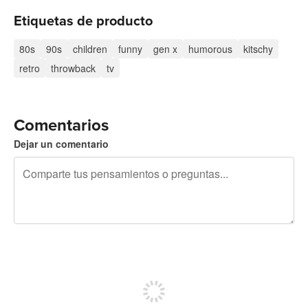
Etiquetas de producto
80s
90s
children
funny
gen x
humorous
kitschy
retro
throwback
tv
Comentarios
Dejar un comentario
240 caracteres restantes
Regístrate para publicar