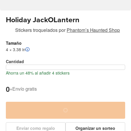
Holiday JackOLantern
Stickers troquelados
por
Phantom’s Haunted Shop
Tamaño
4 × 3.38 in
Cantidad
Ahorra un 48% al añadir 4 stickers
0
+
Envío gratis
Enviar como regalo
Organizar un sorteo