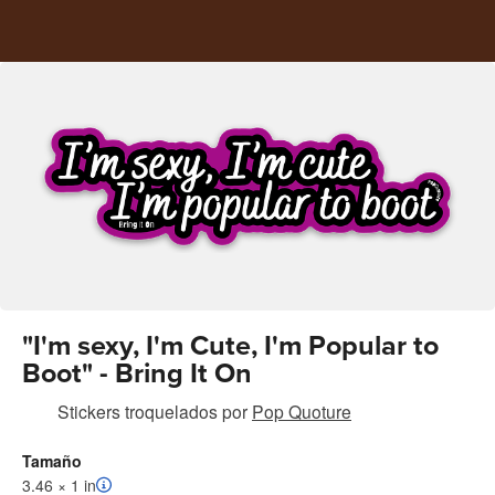
"I'm sexy, I'm Cute, I'm Popular to
Boot" - Bring It On
Stickers troquelados
por
Pop Quoture
Tamaño
3.46 × 1 in