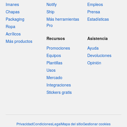
Imanes
Notify
Empleos
Chapas
Ship
Prensa
Packaging
Más herramientas
Estadísticas
Pro
Ropa
Acrílicos
Recursos
Asistencia
Más productos
Promociones
Ayuda
Equipos
Devoluciones
Plantillas
Opinión
Usos
Mercado
Integraciones
Stickers gratis
Privacidad
Condiciones
Legal
Mapa del sitio
Gestionar cookies