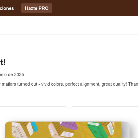
ciones
Hazte PRO
t!
unio de 2025
 mailers turned out - vivid colors, perfect alignment, great quality! Tha