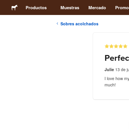
Productos
Muestras
Mercado
Promo
Sobres acolchados
Stickers
Etiquetas
Perfec
Imanes
Julie
13 de j
I love how my
Chapas
much!
Packaging
Ropa
Acrílicos