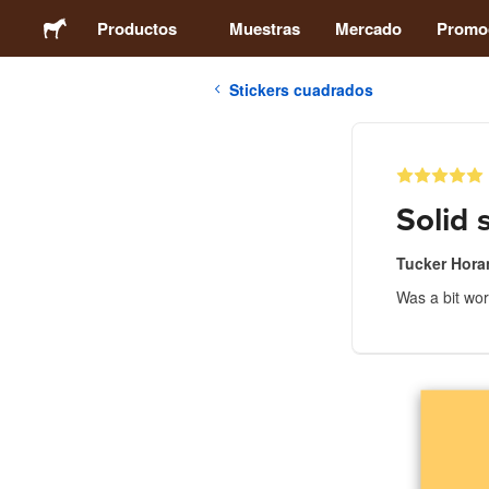
Productos
Muestras
Mercado
Promo
Stickers cuadrados
Stickers
Etiquetas
Solid 
Imanes
Tucker Hora
Was a bit wor
Chapas
Packaging
Ropa
Acrílicos