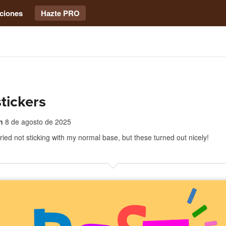
ciones
Hazte PRO
stickers
n
8 de agosto de 2025
ried not sticking with my normal base, but these turned out nicely!