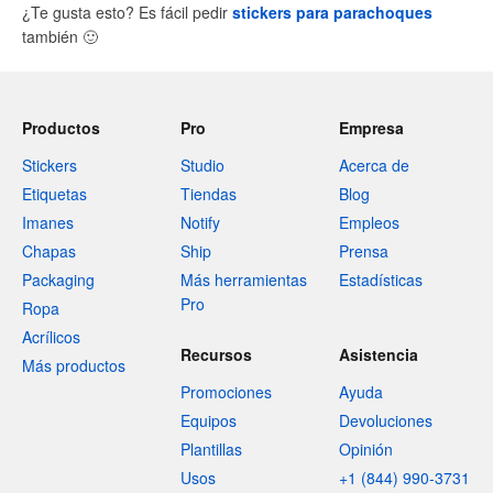
¿Te gusta esto? Es fácil pedir
stickers para parachoques
también
🙂
Productos
Pro
Empresa
Stickers
Studio
Acerca de
Etiquetas
Tiendas
Blog
Imanes
Notify
Empleos
Chapas
Ship
Prensa
Packaging
Más herramientas
Estadísticas
Pro
Ropa
Acrílicos
Recursos
Asistencia
Más productos
Promociones
Ayuda
Equipos
Devoluciones
Plantillas
Opinión
Usos
+1 (844) 990-3731