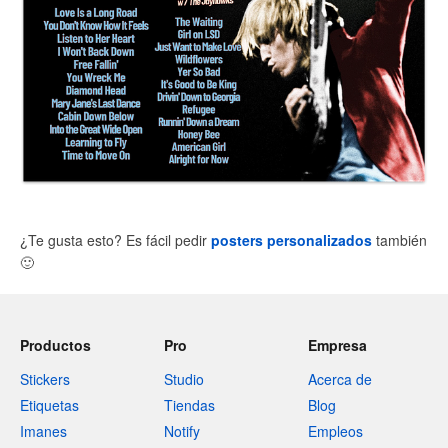
¿Te gusta esto? Es fácil pedir
posters personalizados
también
🙂
Productos
Pro
Empresa
Stickers
Studio
Acerca de
Etiquetas
Tiendas
Blog
Imanes
Notify
Empleos