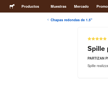
Productos
Muestras
Mercado
Promo
Chapas redondas de 1.5"
Stickers
Etiquetas
Spille
Imanes
PARTIZAN 
Spille realiz
Chapas
Packaging
Ropa
Acrílicos