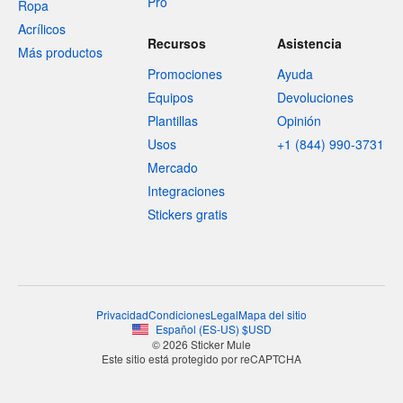
Pro
Ropa
Acrílicos
Recursos
Asistencia
Más productos
Promociones
Ayuda
Equipos
Devoluciones
Plantillas
Opinión
Usos
+1 (844) 990-3731
Mercado
Integraciones
Stickers gratis
Privacidad
Condiciones
Legal
Mapa del sitio
Español
(
ES-US
)
$
USD
© 2026 Sticker Mule
Este sitio está protegido por reCAPTCHA