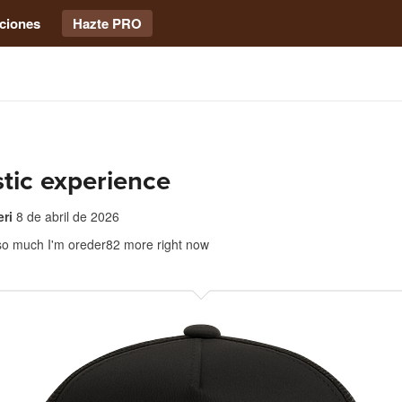
ciones
Hazte PRO
tic experience
ri
8 de abril de 2026
at so much I'm oreder82 more right now