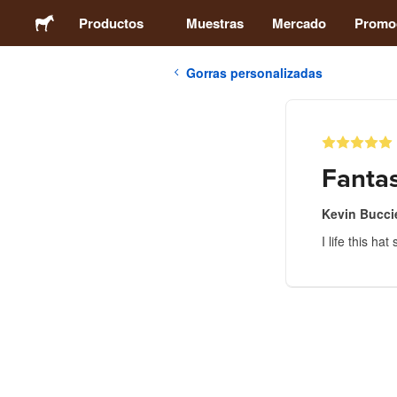
Productos
Muestras
Mercado
Promo
Gorras personalizadas
Stickers
Etiquetas
Fantas
Imanes
Kevin Buccie
I life this h
Chapas
Packaging
Ropa
Acrílicos