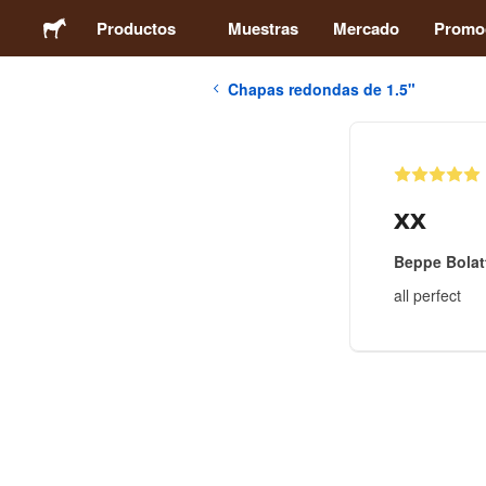
Productos
Muestras
Mercado
Promo
Chapas redondas de 1.5"
Stickers
Etiquetas
xx
Imanes
Beppe Bolat
all perfect
Chapas
Packaging
Ropa
Acrílicos