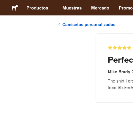
Productos
Muestras
Mercado
Promo
Camisetas personalizadas
Stickers
Etiquetas
Perfec
Imanes
Mike Brady
The shirt I o
Chapas
from Sticker
Packaging
Ropa
Acrílicos