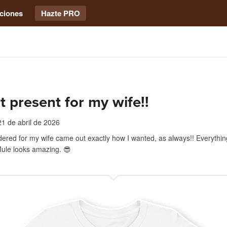
ciones
Hazte PRO
t present for my wife!!
21 de abril de 2026
rdered for my wife came out exactly how I wanted, as always!! Everything
Mule looks amazing. 😎