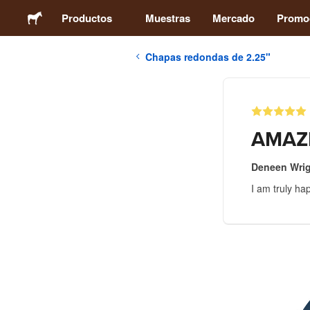
Productos
Muestras
Mercado
Promo
Chapas redondas de 2.25"
Stickers
Etiquetas
AMAZ
Imanes
Deneen Wri
I am truly hap
Chapas
Packaging
Ropa
Acrílicos