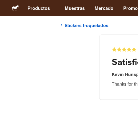
Productos
Muestras
Mercado
Promo
Stickers troquelados
Stickers
Etiquetas
Satisf
Imanes
Kevin Hunsp
Thanks for the
Chapas
Packaging
Ropa
Acrílicos