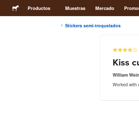
Productos
Muestras
Mercado
Promo
Stickers semi-troquelados
Stickers
Etiquetas
Kiss c
Imanes
William Wein
Worked with 
Chapas
Packaging
Ropa
Acrílicos