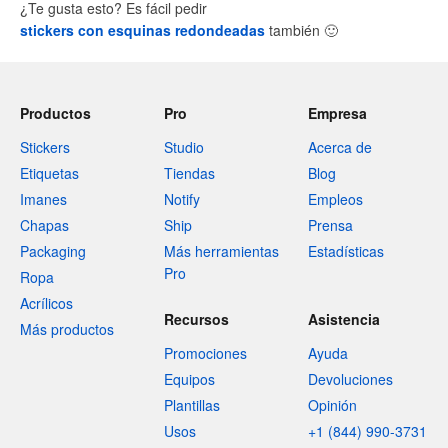
¿Te gusta esto? Es fácil pedir
stickers con esquinas redondeadas
también
🙂
Productos
Pro
Empresa
Stickers
Studio
Acerca de
Etiquetas
Tiendas
Blog
Imanes
Notify
Empleos
Chapas
Ship
Prensa
Packaging
Más herramientas
Estadísticas
Pro
Ropa
Acrílicos
Recursos
Asistencia
Más productos
Promociones
Ayuda
Equipos
Devoluciones
Plantillas
Opinión
Usos
+1 (844) 990-3731