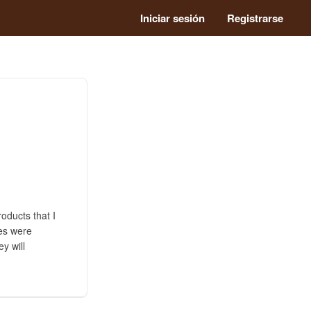
Iniciar sesión
Registrarse
roducts that I
ces were
ey will