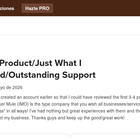
ciones
Hazte PRO
Product/Just What I
d/Outstanding Support
yo de 2026
d created an account earlier so that I could have reviewed the first 3-4 p
ker Mule (IMO) is the type company that you wish all businesses/servi
class" in all ways! I've had nothing but great experiences with them and th
get my business. Thanks guys and keep up the good/great work!