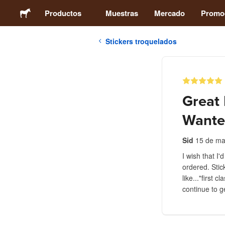
Productos
Muestras
Mercado
Promo
Stickers troquelados
Stickers
Etiquetas
Great 
Imanes
Wante
Chapas
Sid
15 de ma
I wish that I'
ordered. Stic
Packaging
like..."first 
continue to 
Ropa
Acrílicos