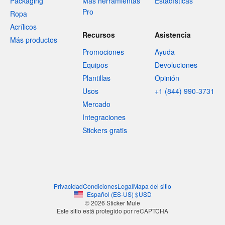
Packaging
Más herramientas
Estadísticas
Pro
Ropa
Acrílicos
Recursos
Asistencia
Más productos
Promociones
Ayuda
Equipos
Devoluciones
Plantillas
Opinión
Usos
+1 (844) 990-3731
Mercado
Integraciones
Stickers gratis
Privacidad
Condiciones
Legal
Mapa del sitio
Español
(
ES-US
)
$
USD
© 2026 Sticker Mule
Este sitio está protegido por reCAPTCHA