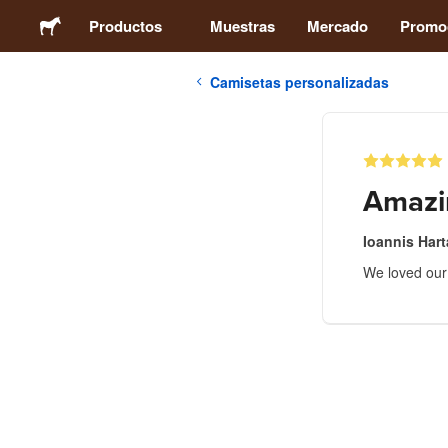
Productos
Muestras
Mercado
Promo
Camisetas personalizadas
Stickers
Etiquetas
Amazi
Imanes
Ioannis Hart
We loved our 
Chapas
Packaging
Ropa
Acrílicos