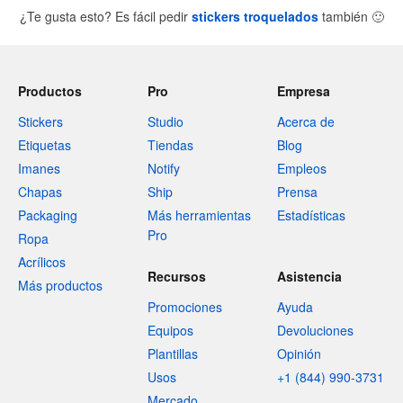
¿Te gusta esto? Es fácil pedir
stickers troquelados
también
🙂
Productos
Pro
Empresa
Stickers
Studio
Acerca de
Etiquetas
Tiendas
Blog
Imanes
Notify
Empleos
Chapas
Ship
Prensa
Packaging
Más herramientas
Estadísticas
Pro
Ropa
Acrílicos
Recursos
Asistencia
Más productos
Promociones
Ayuda
Equipos
Devoluciones
Plantillas
Opinión
Usos
+1 (844) 990-3731
Mercado