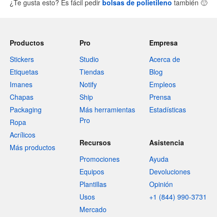
¿Te gusta esto? Es fácil pedir
bolsas de polietileno
también
🙂
Productos
Pro
Empresa
Stickers
Studio
Acerca de
Etiquetas
Tiendas
Blog
Imanes
Notify
Empleos
Chapas
Ship
Prensa
Packaging
Más herramientas
Estadísticas
Pro
Ropa
Acrílicos
Recursos
Asistencia
Más productos
Promociones
Ayuda
Equipos
Devoluciones
Plantillas
Opinión
Usos
+1 (844) 990-3731
Mercado