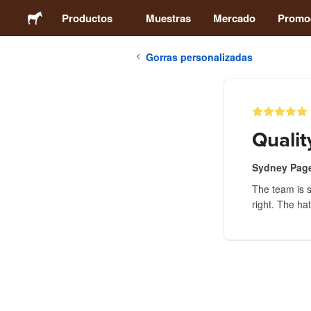
Productos
Muestras
Mercado
Promo
Gorras personalizadas
Stickers
Etiquetas
Quali
Imanes
Sydney Pag
The team is s
Chapas
right. The hat
Packaging
Ropa
Acrílicos