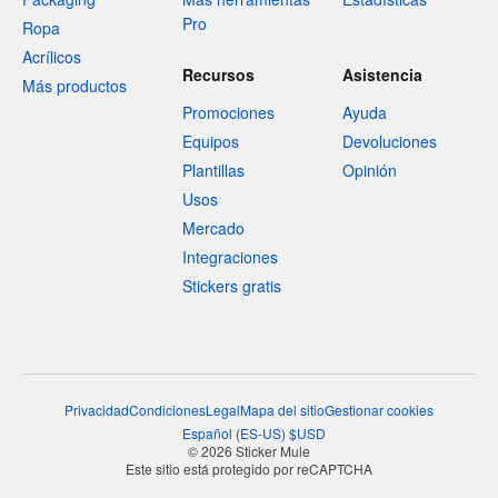
Pro
Ropa
Acrílicos
Recursos
Asistencia
Más productos
Promociones
Ayuda
Equipos
Devoluciones
Plantillas
Opinión
Usos
Mercado
Integraciones
Stickers gratis
Privacidad
Condiciones
Legal
Mapa del sitio
Gestionar cookies
Español
(
ES-US
)
$
USD
© 2026 Sticker Mule
Este sitio está protegido por reCAPTCHA