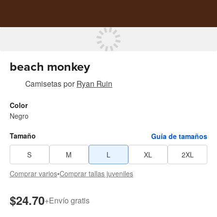
beach monkey
Camisetas
por
Ryan Ruin
Color
Negro
Tamaño
Guía de tamaños
S
M
L
XL
2XL
Comprar varios
•
Comprar tallas juveniles
$24.70
+
Envío gratis