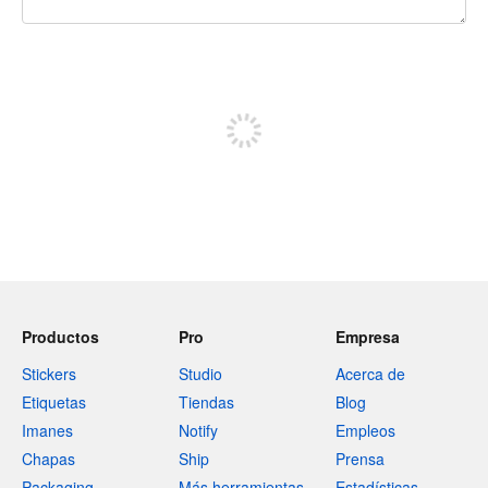
240 caracteres restantes
Regístrate para publicar
Productos
Pro
Empresa
Stickers
Studio
Acerca de
Etiquetas
Tiendas
Blog
Imanes
Notify
Empleos
Chapas
Ship
Prensa
Packaging
Más herramientas
Estadísticas