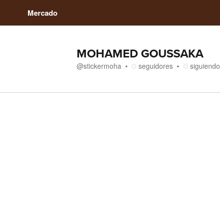
Mercado
MOHAMED GOUSSAKA
@
stickermoha
seguidores
siguiendo
Medios