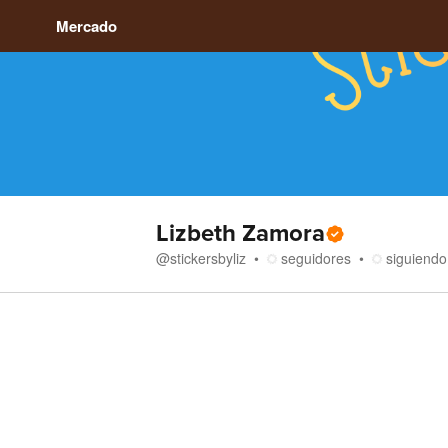
Mercado
Lizbeth Zamora
@
stickersbyliz
seguidores
siguiendo
Tienda